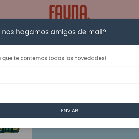
 nos hagamos amigos de mail?
Necesers
Cartucheras, monederos, billeteras
Sets
📦 Envíos en moto a CABA y AMBA con tarifas amigables | 🚚 Envío grati
ra que te contemos todas las novedades!
itos
ENVIAR