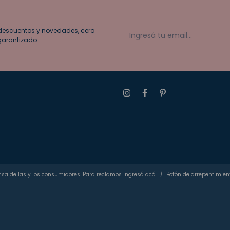
descuentos y novedades, cero
arantizado
nsa de las y los consumidores. Para reclamos
ingresá acá.
/
Botón de arrepentimien