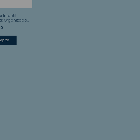
 Infantil
a: Organizador
onajes
00
mprar