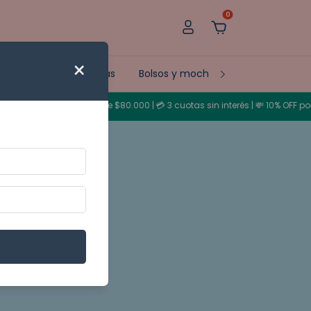
0
×
Fundas
Eco bolsas
Bolsos y mochilas
Mateada
s a todo el país desde $80.000 | 💳 3 cuotas sin interés | 💸 10% OFF por