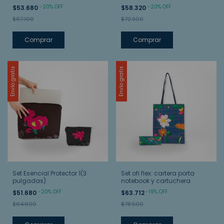
mediano y monedero
-
20
%
OFF
-
20
%
OFF
$53.680
$58.320
$67.100
$72.900
Comprar
Comprar
Envío gratis
Envío gratis
Set Esencial Protector 1(3
Set ofi flex: cartera porta
pulgadas)
notebook y cartuchera
-
20
%
OFF
-
19
%
OFF
$51.680
$63.712
$64.600
$78.500