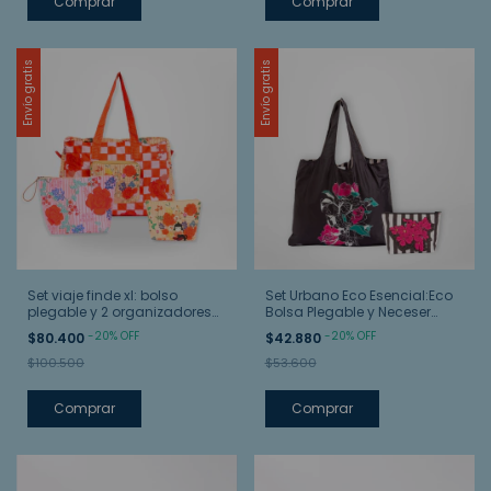
Comprar
Comprar
Envío gratis
Envío gratis
Set viaje finde xl: bolso
Set Urbano Eco Esencial:Eco
plegable y 2 organizadores
Bolsa Plegable y Neceser
necessaire
Mediano
-
20
%
OFF
-
20
%
OFF
$80.400
$42.880
$100.500
$53.600
Comprar
Comprar