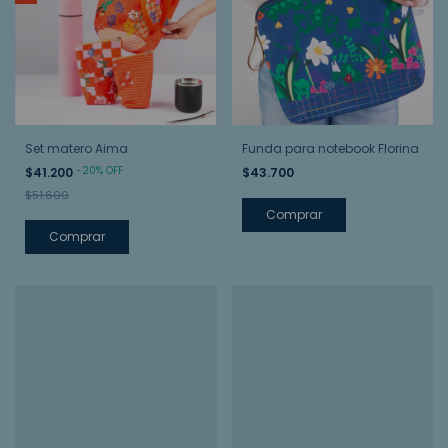
Set matero Aima
Funda para notebook Florina
-
20
%
OFF
$41.200
$43.700
$51.600
Comprar