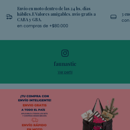
Envio en moto dentro de las 24 hs, días
hábiles.E Valores amigables. nvío gratis a
3 cu
CABA y GBA.
con 
en compras de +$80.000
faunastic
Ver perfil