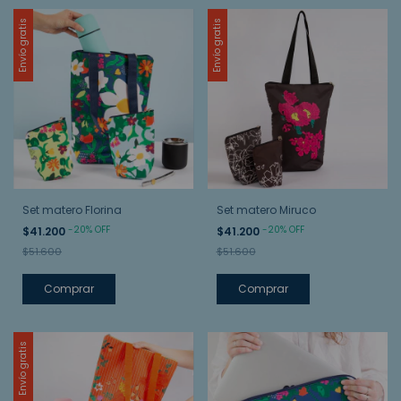
Envío gratis
Envío gratis
Set matero Florina
Set matero Miruco
-
20
%
OFF
-
20
%
OFF
$41.200
$41.200
$51.600
$51.600
Envío gratis