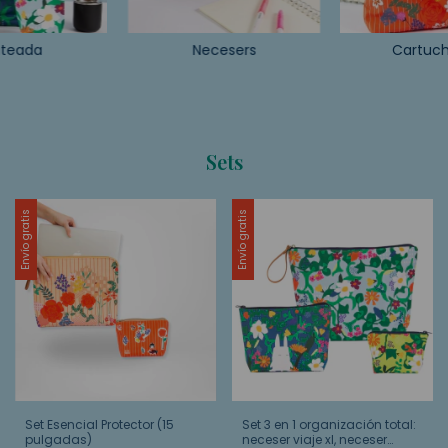
teada
Necesers
Cartuc
Sets
Envío gratis
Envío gratis
Set Esencial Protector (15
Set 3 en 1 organización total:
pulgadas)
neceser viaje xl, neceser