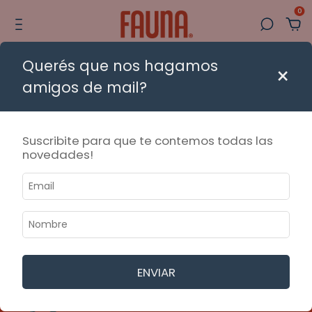
0
Querés que nos hagamos
3 CUOTAS sin interés
📦 Envíos en moto a CABA y AMBA con 
×
amigos de mail?
Suscribite para que te contemos todas las
novedades!
ENVIAR