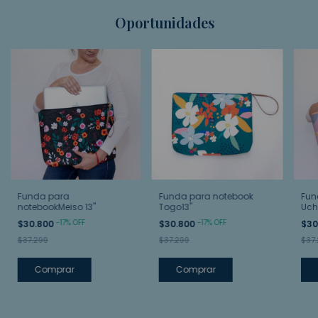
Oportunidades
Funda para
Funda para notebook
Fun
notebookMeiso 13"
Togo13"
Uch
-
17
%
OFF
-
17
%
OFF
$30.800
$30.800
$30
$37.299
$37.299
$37.